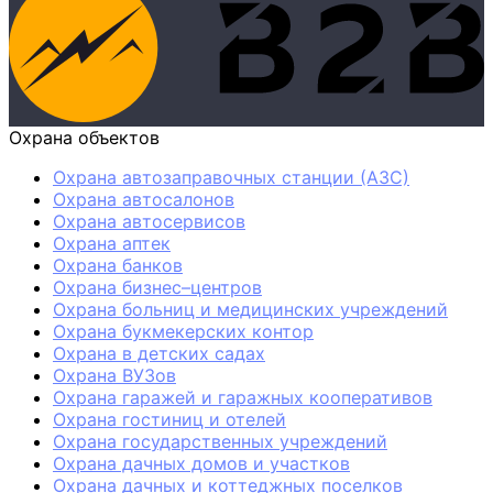
Охрана объектов
Охрана автозаправочных станции (АЗС)
Охрана автосалонов
Охрана автосервисов
Охрана аптек
Охрана банков
Охрана бизнес–центров
Охрана больниц и медицинских учреждений
Охрана букмекерских контор
Охрана в детских садах
Охрана ВУЗов
Охрана гаражей и гаражных кооперативов
Охрана гостиниц и отелей
Охрана государственных учреждений
Охрана дачных домов и участков
Охрана дачных и коттеджных поселков