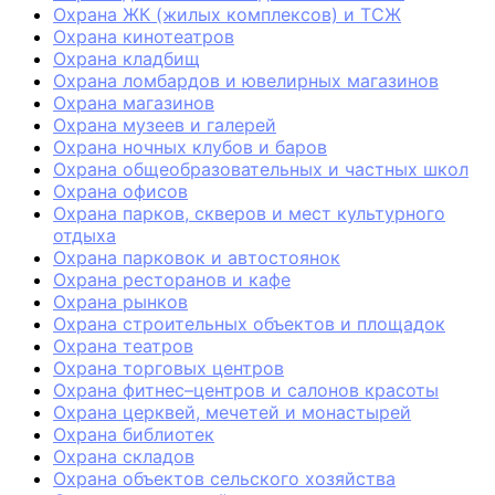
Охрана ЖК (жилых комплексов) и ТСЖ
Охрана кинотеатров
Охрана кладбищ
Охрана ломбардов и ювелирных магазинов
Охрана магазинов
Охрана музеев и галерей
Охрана ночных клубов и баров
Охрана общеобразовательных и частных школ
Охрана офисов
Охрана парков, скверов и мест культурного
отдыха
Охрана парковок и автостоянок
Охрана ресторанов и кафе
Охрана рынков
Охрана строительных объектов и площадок
Охрана театров
Охрана торговых центров
Охрана фитнес–центров и салонов красоты
Охрана церквей, мечетей и монастырей
Охрана библиотек
Охрана складов
Охрана объектов сельского хозяйства