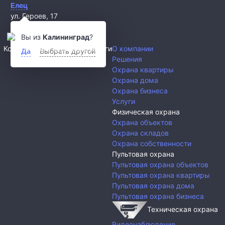
Елец
ул. Героев, 17
titan777.ru@mail.ru
Вы из
Калининград
?
Комплексные охранные услуги
О компании
Да
Выбрать другой
Решения
Охрана квартиры
Охрана дома
Охрана бизнеса
Услуги
Физическая охрана
Охрана объектов
Охрана складов
Охрана собственности
Пультовая охрана
Пультовая охрана объектов
Пультовая охрана квартиры
Пультовая охрана дома
Пультовая охрана бизнеса
Техническая охрана
Видеонаблюдение