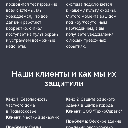
проводится тестирование
система подключается
всей системы. Мы
к нашему пульту охраны.
убеждаемся, что все
С этого момента ваш дом
датчики работают
под круглосуточным
корректно, сигнал
наблюдением, а вы
поступает на пульт охраны,
получаете уведомления
и устраняем возможные
о любых тревожных
недочеты.
событиях.
Наши клиенты и как мы их
защитили
Кейс 1: Безопасность
Кейс 2: Защита офисного
частного дома
здания в центре города
в Подмосковье
Клиент:
ООО “ТехноСервис”
Клиент:
Частный заказчик
Проблема:
Офисное здание
Проблема:
Семья
компании расположено