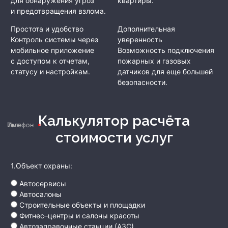
для обнаружения угроз
квартиры.
и предотвращения взлома.
Простота и удобство
Дополнительная
Контроль системы через
уверенность
мобильное приложение
Возможность подключения
с доступом к отчетам,
пожарных и газовых
статусу и настройкам.
датчиков для еще большей
безопасности.
Калькулятор расчёта
Имя
Телефон
стоимости услуг
1.Объект охраны:
Автосервисы
Автосалоны
Строительные объекты и площадки
Фитнес–центры и салоны красоты
Автозаправочные станции (АЗС)