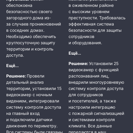
обеспокоена
в оживленном районе
безопасностью своего
с высоким уровнем
загородного дома из-
преступности. Требовалась
за случаев проникновений
эффективная система
в соседних домах.
безопасности для защиты
Необходимо обеспечить
сотрудников
круглосуточную защиту
и оборудования.
территории и контроль
Ещё...
доступа.
Решение:
Установили 25
Ещё...
видеокамер с функцией
Решение:
Провели
распознавания лиц,
детальный анализ
внедрили многоуровневую
территории, установили 15
систему контроля доступа
видеокамер с ночным
для сотрудников
видением, интегрировали
и посетителей, а также
систему контроля доступа
настроили интеграцию
на главный вход
с пожарной сигнализацией
и подключили датчики
и системами контроля
движения по периметру.
климата. Все данные
Все системы были связаны
передаются в наш