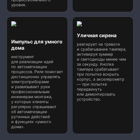
уровня.
Уличная сирена
Импульс для умного
реагирует на тревоги
дома
и срабатывание тампера,
активируя зуммер
инструмент
и светодиоды менее чем
для реализации идей
за секунду. Кнопка
по автоматизации
тампера срабатывает
процессов. Реле помогает
при попытке вскрыть
дистанционно управлять
корпус, а акселерометр
электроприборами
— при попытке
и развязывает руки
передвинуть
профессиональным
или демонтировать
инженерам монтажа,
устройство.
у которых клиенты
регулярно спрашивают
об автоматизации
рутинных действий
и функциях «умного
дома».