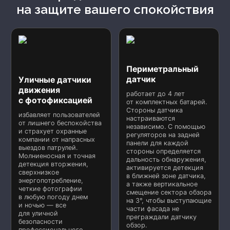
на защите вашего спокойствия
Периметральный
датчик
Уличные датчики
движения
работает до 4 лет
с фотофиксацией
от комплектных батарей.
Стороны датчика
избавляет пользователей
настраиваются
от лишнего беспокойства
независимо. С помощью
и страхует охранные
регуляторов на задней
компании от напрасных
панели для каждой
выездов патрулей.
стороны определяется
Молниеносная и точная
дальность обнаружения,
детекция вторжения,
активируется детекция
сверхнизкое
в ближней зоне датчика,
энергопотребление,
а также вертикальное
четкие фотографии
смещение сектора обзора
в любую погоду днем
на 3°, чтобы выступающие
и ночью — все
части фасада не
для уличной
преграждали датчику
безопасности
обзор.
профессионального