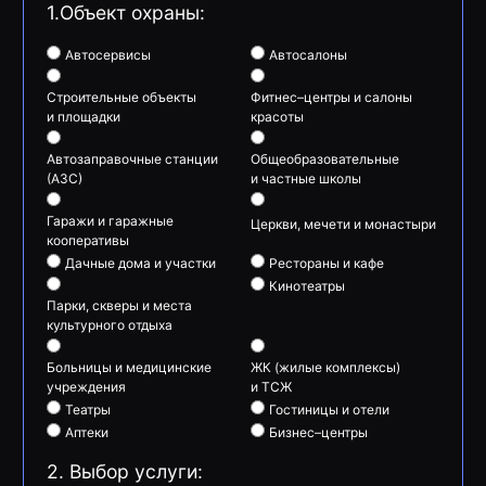
1.Объект охраны:
Автосервисы
Автосалоны
Строительные объекты
Фитнес–центры и салоны
и площадки
красоты
Автозаправочные станции
Общеобразовательные
(АЗС)
и частные школы
Гаражи и гаражные
Церкви, мечети и монастыри
кооперативы
Дачные дома и участки
Рестораны и кафе
Кинотеатры
Парки, скверы и места
культурного отдыха
Больницы и медицинские
ЖК (жилые комплексы)
учреждения
и ТСЖ
Театры
Гостиницы и отели
Аптеки
Бизнес–центры
2. Выбор услуги: