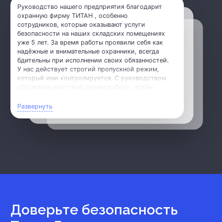
Руководство нашего предприятия благодарит
охранную фирму ТИТАН , особенно
сотрудников, которые оказывают услуги
безопасности на наших складских помещениях
уже 5 лет. За время работы проявили себя как
надёжные и внимательные охранники, всегда
бдительны при исполнении своих обязанностей.
У нас действует строгий пропускной режим,
который ими контролируется. С руководством
обсуждали вахтовый режим работы, чтобы
охране было удобнее исполнять обязанности –
нам пошли на встречу. И всегда находим общие
Развернуть
решения, что тоже важно в сотрудничестве.
Работать с Вами приятно, будем продолжать
Доверьте безопасность