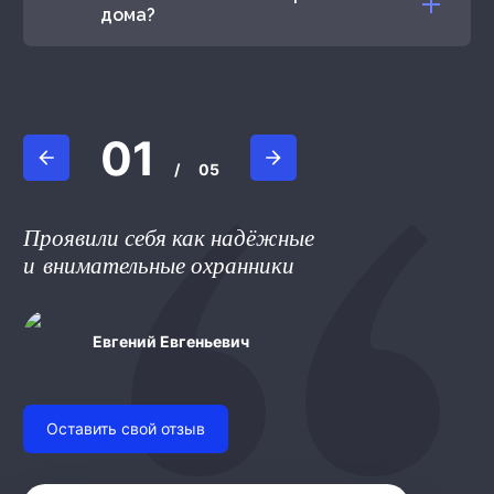
дома?
01
/
05
Проявили себя как надёжные
и внимательные охранники
Юлий
Валерий Т.
Дамир Валиев
Евгений Евгеньевич
Pontii P.
Оставить свой отзыв