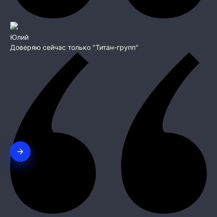
Юлий
Доверяю сейчас только "Титан-групп"