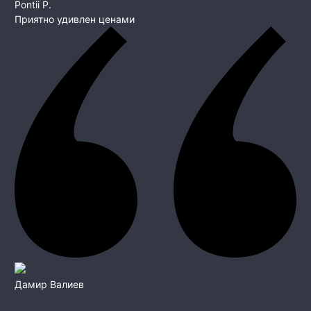
Pontii P.
Приятно удивлен ценами
Дамир Валиев