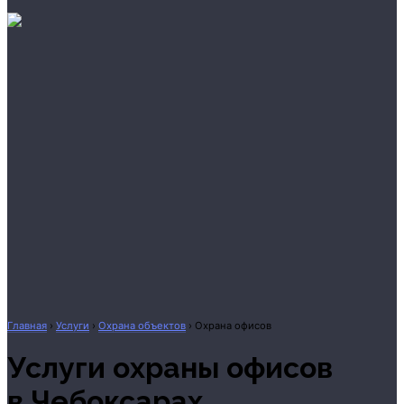
Охрана квартиры
Охрана дома
Охрана бизнеса
Главная
›
Услуги
›
Охрана объектов
›
Охрана офисов
Услуги охраны офисов
в Чебоксарах