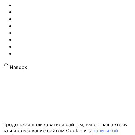
Охрана церквей, мечетей и монастырей
Охрана библиотек
Охрана складов
Охрана объектов сельского хозяйства
Охрана территорий
Охрана пансионатов и санаториев
Охрана собственности
Охрана яхт и катеров
Наверх
Продолжая пользоваться сайтом, вы соглашаетесь
на использование сайтом Cookie и с
политикой