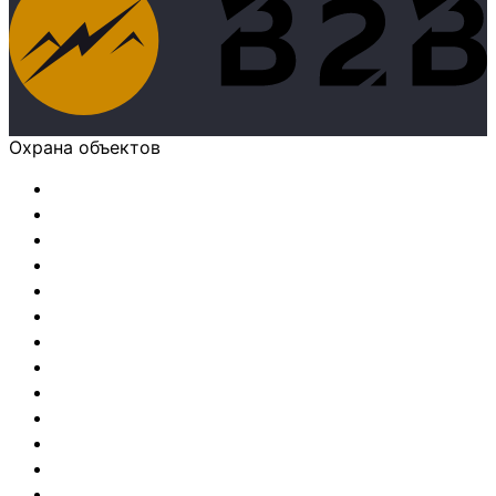
Охрана объектов
Охрана автозаправочных станции (АЗС)
Охрана автосалонов
Охрана автосервисов
Охрана аптек
Охрана банков
Охрана бизнес–центров
Охрана больниц и медицинских учреждений
Охрана букмекерских контор
Охрана в детских садах
Охрана ВУЗов
Охрана гаражей и гаражных кооперативов
Охрана гостиниц и отелей
Охрана государственных учреждений