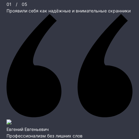
01
/
05
Проявили себя как надёжные и внимательные охранники
Евгений Евгеньевич
Профессионализм без лишних слов