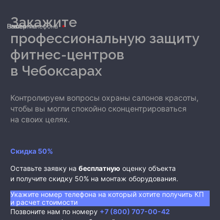
Закажите
Ваше имя
Номер телефона
E-mail
профессиональную защиту
фитнес-центров
в Чебоксарах
Контролируем вопросы охраны салонов красоты,
чтобы вы могли спокойно сконцентрироваться
на своих целях.
Скидка 50%
Оставьте заявку на
бесплатную
оценку объекта
и получите скидку 50% на монтаж оборудования.
Укажите номер телефона на который хотите получить КП
и расчет стоимости
Позвоните нам по номеру
+7 (800) 707-00-42