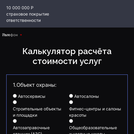
10 000 000 Р
страховое покрытие
ответственности
Имя
Телефон
Калькулятор расчёта
стоимости услуг
1.Объект охраны:
Автосервисы
Автосалоны
Строительные объекты
Фитнес–центры и салоны
и площадки
красоты
Автозаправочные
Общеобразовательные
станции (АЗС)
и частные школы