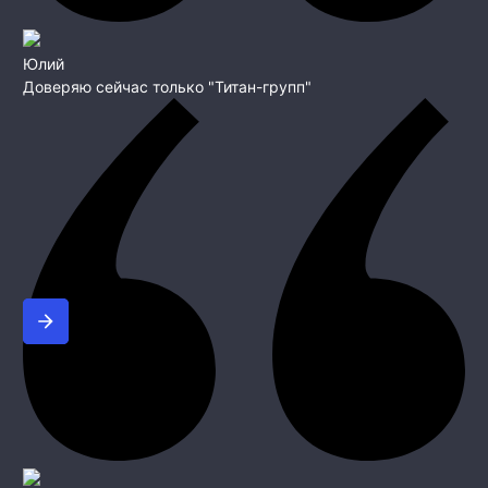
Юлий
Доверяю сейчас только "Титан-групп"