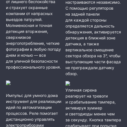
от лишнего беспокойства
настраиваются независимо.
и страхует охранные
С помощью регуляторов
компании от напрасных
на задней панели
выездов патрулей.
для каждой стороны
Молниеносная и точная
определяется дальность
детекция вторжения,
обнаружения, активируется
сверхнизкое
детекция в ближней зоне
энергопотребление, четкие
датчика, а также
фотографии в любую погоду
вертикальное смещение
днем и ночью — все
сектора обзора на 3°, чтобы
для уличной безопасности
выступающие части фасада
профессионального уровня.
не преграждали датчику
обзор.
Уличная сирена
Импульс для умного дома
реагирует на тревоги
инструмент для реализации
и срабатывание тампера,
идей по автоматизации
активируя зуммер
процессов. Реле помогает
и светодиоды менее чем
дистанционно управлять
за секунду. Кнопка тампера
электроприборами
срабатывает при попытке