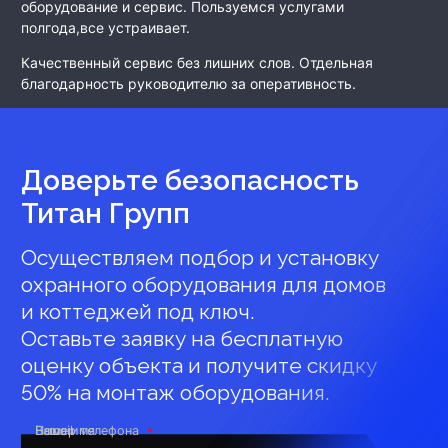
оборудование и сервис. Пользуемся услугами
полгода,все устраивает.
Качественный сервис без лишних слов. Отдельная
благодарность руководителю за оперативность.
Доверьте безопасность
Титан Групп
Осуществляем подбор и установку
охранного оборудования для домов
и коттеджей под ключ.
Оставьте заявку на бесплатную
оценку объекта и получите скидку
50% на монтаж оборудования.
Ваше имя
Номер телефона
E-mail