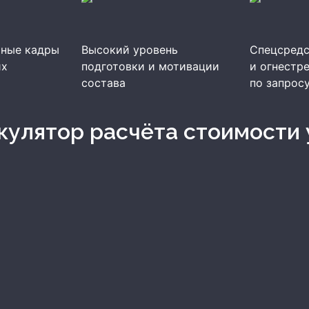
ные кадры
Высокий уровень
Спецсредс
их
подготовки и мотивации
и огнестр
состава
по запрос
ькулятор расчёта стоимости 