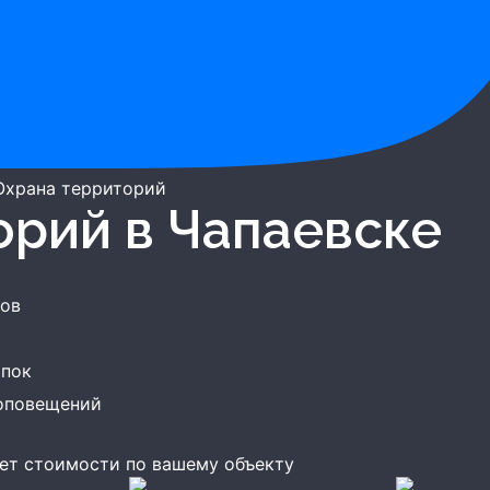
Охрана территорий
торий
в Чапаевске
тов
опок
оповещений
ет стоимости по вашему объекту