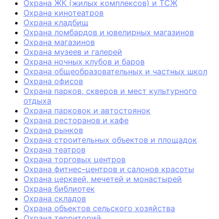
Охрана ЖК (жилых комплексов) и ТСЖ
Охрана кинотеатров
Охрана кладбищ
Охрана ломбардов и ювелирных магазинов
Охрана магазинов
Охрана музеев и галерей
Охрана ночных клубов и баров
Охрана общеобразовательных и частных школ
Охрана офисов
Охрана парков, скверов и мест культурного
отдыха
Охрана парковок и автостоянок
Охрана ресторанов и кафе
Охрана рынков
Охрана строительных объектов и площадок
Охрана театров
Охрана торговых центров
Охрана фитнес–центров и салонов красоты
Охрана церквей, мечетей и монастырей
Охрана библиотек
Охрана складов
Охрана объектов сельского хозяйства
Охрана территорий