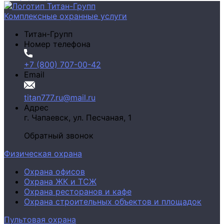
Комплексные охранные услуги
Титан-Групп
Номер телефона
+7 (800) 707-00-42
Email
titan777.ru@mail.ru
Адрес
г. Чапаевск,
ул. Песчаная, 1
Обратный звонок
Физическая охрана
Охрана офисов
Охрана ЖК и ТСЖ
Охрана ресторанов и кафе
Охрана строительных объектов и площадок
Пультовая охрана