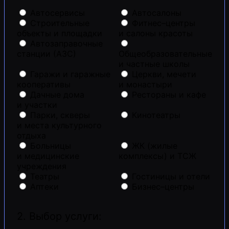
Автосервисы
Автосалоны
Строительные
Фитнес–центры
объекты и площадки
и салоны красоты
Автозаправочные
станции (АЗС)
Общеобразовательные
и частные школы
Гаражи и гаражные
Церкви, мечети
кооперативы
и монастыри
Дачные дома
Рестораны и кафе
и участки
Парки, скверы
Кинотеатры
и места культурного
отдыха
Больницы
ЖК (жилые
и медицинские
комплексы) и ТСЖ
учреждения
Театры
Гостиницы и отели
Аптеки
Бизнес–центры
2. Выбор услуги: