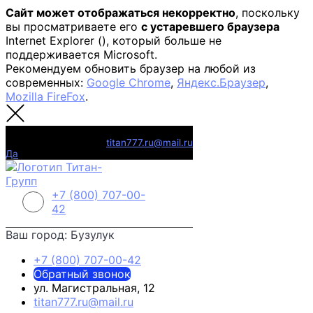
Сайт может отображаться некорректно
, поскольку
вы просматриваете его
с устаревшего браузера
Internet Explorer (
), который больше не
поддерживается Microsoft.
Рекомендуем обновить браузер на любой из
современных:
Google Chrome
,
Яндекс.Браузер
,
Mozilla FireFox
.
Бузулук
Вы из
?
titan777.ru@mail.ru
Да
Выбрать другой
+7 (800) 707-00-
42
Ваш город:
Бузулук
+7 (800) 707-00-42
Обратный звонок
ул. Магистральная, 12
titan777.ru@mail.ru