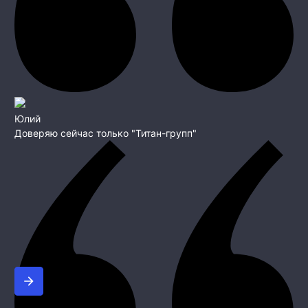
Юлий
Доверяю сейчас только "Титан-групп"