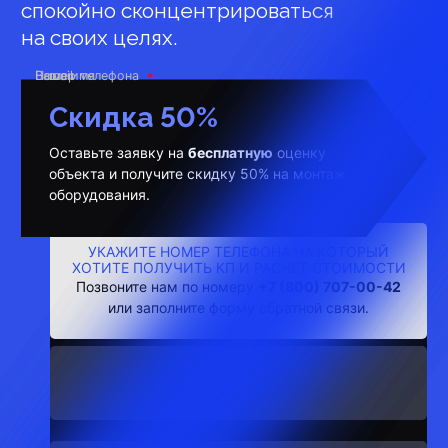
спокойно сконцентрироваться
на своих целях.
Ваше имя
Номер телефона
E-mail
Скидка 50%
Оставьте заявку на
бесплатную
оценку
объекта и получите скидку 50% на монтаж
оборудования.
УКАЖИТЕ НОМЕР ТЕЛЕФОНА НА КОТОРЫЙ
ХОТИТЕ ПОЛУЧИТЬ КП И РАСЧЕТ СТОИМОСТИ
Позвоните нам по номеру
+7 (800) 707-00-42
или заполните форму обратной связи.