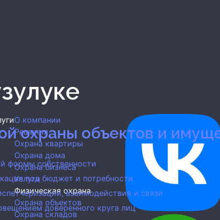
узулуке
луги
О компании
кой охраны объектов и имущ
Решения
Охрана квартиры
Охрана дома
ой формы собственности
Охрана бизнеса
икация под бюджет и потребности
Услуги
Физическая охрана
спетчеризации, взаимодействия и связи
Охрана объектов
овещением доверенного круга лиц
Охрана складов