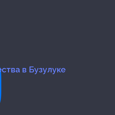
ества
в Бузулуке