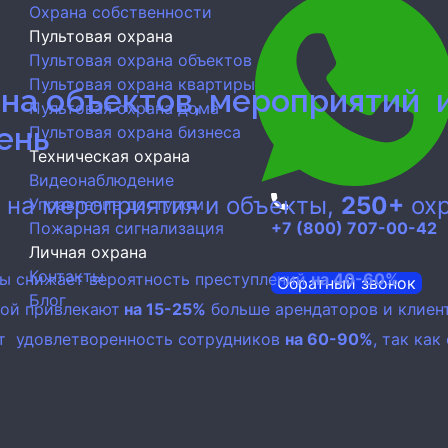
Охрана собственности
Пультовая охрана
Пультовая охрана объектов
Пультовая охрана квартиры
ана объектов, мероприятий 
Пультовая охрана дома
день
Пультовая охрана бизнеса
Техническая охрана
Видеонаблюдение
ь
на мероприятия и объекты,
250+
охр
Управление доступом
Пожарная сигнализация
+7 (800) 707-00-42
Личная охрана
Контакты
ны снижает вероятность преступлений
на 40-60%
Обратный звонок
Блог
ной привлекают
на 15-25%
больше арендаторов и клиен
т удовлетворенность сотрудников
на 60-90%
, так ка