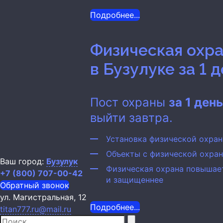
Подробнее...
Физическая охр
в Бузулуке
за 1 
Пост охраны
за 1 ден
выйти завтра.
Установка физической охра
Объекты с физической охра
Ваш город:
Бузулук
Физическая охрана повышае
+7 (800) 707-00-42
и защищеннее
Обратный звонок
ул. Магистральная, 12
Подробнее...
titan777.ru@mail.ru