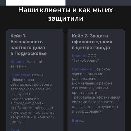
Наши клиенты и как мы их
защитили
Кейс 1:
Кейс 2: Защита
Безопасность
офисного здания
частного дома
в центре города
в Подмосковье
Клиент:
ООО
“ТехноСервис”
Клиент:
Частный
заказчик
Проблема:
Офисное
здание компании
Проблема:
Семья
расположено
обеспокоена
в оживленном районе
безопасностью своего
с высоким уровнем
загородного дома из-
преступности.
за случаев
Требовалась эффективная
проникновений
система безопасности
в соседних домах.
для защиты сотрудников
Необходимо обеспечить
и оборудования.
круглосуточную защиту
территории и контроль
Ещё...
доступа.
Ещё...