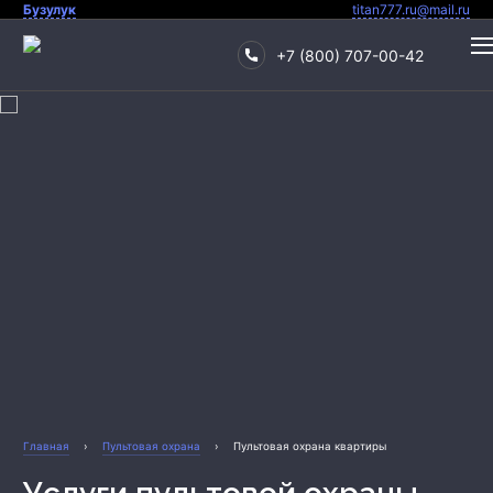
Бузулук
titan777.ru@mail.ru
+7 (800) 707-00-42
Охрана квартиры
Главная
›
Пультовая охрана
›
Пультовая охрана квартиры
Охрана дома