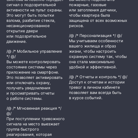
сигнал о подозрительной
пожарные, газовые
активности на пульт охраны.
или затопления датчики,
Это могут быть попытки
чтобы квартира была
взлома, разбитие стекла,
защищена от всех возможных
несанкционированное
рисков.
открытие двери
/@ /* Персонализация */ @/
или подозрительное
Мы учитываем особенности
движение.
вашего жилища и образ
/@ /* Мобильное управление
жизни, чтобы настроить
*/ @/
охранную систему так, чтобы
Вы можете контролировать
она стала максимально
состояние системы через
удобной и эффективной.
приложение на смартфоне.
/@ /* Отчеты и контроль */ @/
Это позволяет активировать
Доступ к отчетам и истории
или отключать охрану,
тревог в личном кабинете
получать уведомления
позволяет вам всегда быть
и просматривать отчеты
в курсе событий.
о работе системы.
/@ /* Мгновенная реакция */
@/
При поступлении тревожного
сигнала на место выезжает
группа быстрого
реагирования, которая