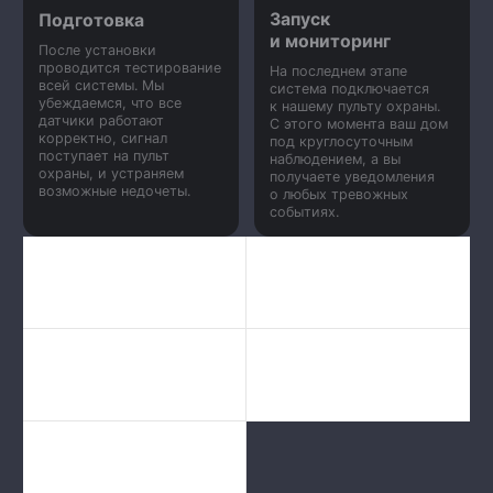
Запуск
Подготовка
и мониторинг
После установки
проводится тестирование
На последнем этапе
всей системы. Мы
система подключается
убеждаемся, что все
к нашему пульту охраны.
датчики работают
С этого момента ваш дом
корректно, сигнал
под круглосуточным
поступает на пульт
наблюдением, а вы
охраны, и устраняем
получаете уведомления
возможные недочеты.
о любых тревожных
событиях.