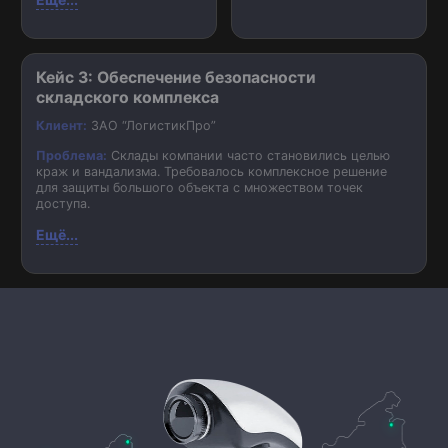
Кейс 3: Обеспечение безопасности
складского комплекса
Клиент:
ЗАО “ЛогистикПро”
Проблема:
Склады компании часто становились целью
краж и вандализма. Требовалось комплексное решение
для защиты большого объекта с множеством точек
доступа.
Ещё...