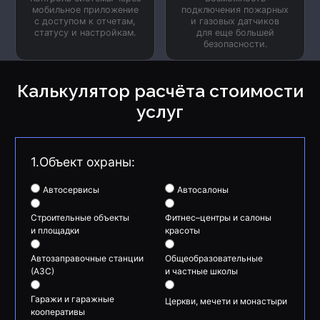
мобильное приложение
подключения пожарных
с доступом к отчетам,
и газовых датчиков
статусу и настройкам.
для еще большей
безопасности.
Калькулятор расчёта стоимости
услуг
1.Объект охраны:
Автосервисы
Автосалоны
Строительные объекты
Фитнес–центры и салоны
и площадки
красоты
Автозаправочные станции
Общеобразовательные
(АЗС)
и частные школы
Гаражи и гаражные
Церкви, мечети и монастыри
кооперативы