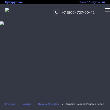
Бугуруслан
titan777.ru@mail.ru
+7 (800) 707-00-42
Охрана квартиры
Охрана дома
Главная
›
Услуги
›
Охрана объектов
›
Охрана ночных клубов и баров