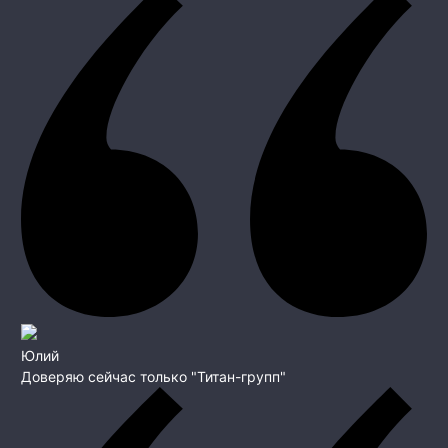
Юлий
Доверяю сейчас только "Титан-групп"