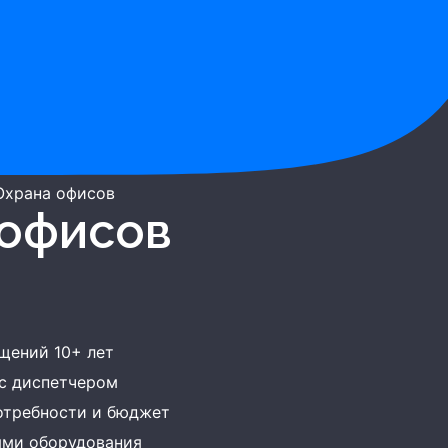
Охрана офисов
 офисов
щений 10+ лет
 с диспетчером
отребности и бюджет
ями оборудования