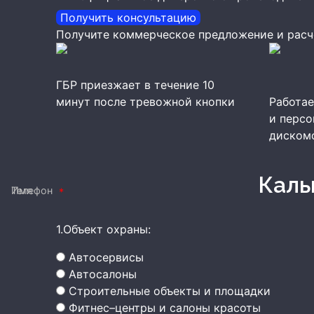
Получить консультацию
Получите коммерческое предложение и расч
ГБР приезжает в течение 10
минут после тревожной кнопки
Работае
и персо
диском
Кал
Имя
Телефон
1.Объект охраны:
Автосервисы
Автосалоны
Строительные объекты и площадки
Фитнес–центры и салоны красоты