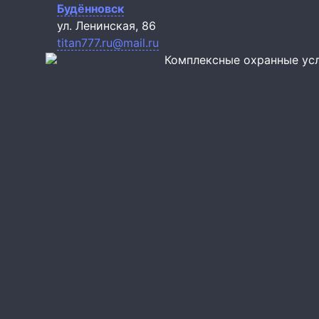
Будённовск
ул. Ленинская, 86
titan777.ru@mail.ru
Комплексные охранные ус