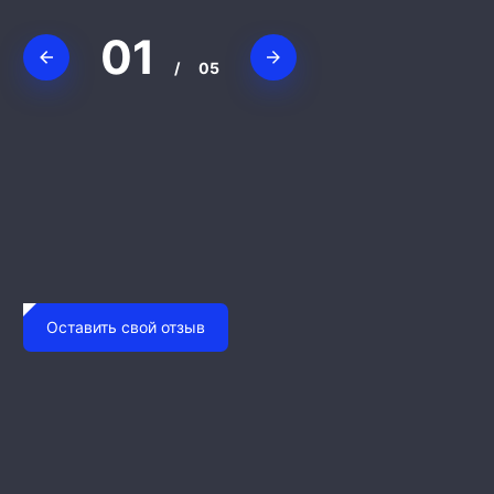
01
/
05
Юлий
Валерий Т.
Дамир Валиев
Евгений Евгеньевич
Pontii P.
Оставить свой отзыв