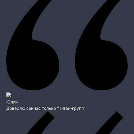
Юлий
Доверяю сейчас только "Титан-групп"