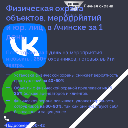
Личная охрана
Физическая охрана
Контакты
объектов, мероприятий
Блог
и юр. лиц
в Ачинске
за 1
день
Пост охраны
за 1 день
на мероприятия
и объекты,
250+
охранников, готовых выйти
завтра.
Установка физической охраны снижает вероятность
преступлений
на 40-60%
Объекты с физической охраной привлекают
на 15-
25%
больше арендаторов и клиентов.
Физическая охрана повышает удовлетворенность
сотрудников
на 60-90%
, так как они чувствуют себя
безопаснее и защищеннее
+7 (800) 707-00-42
Подробнее...