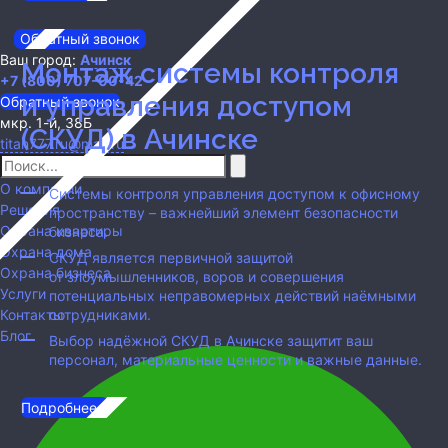
Обратный звонок
Ваш город:
Ачинск
Монтаж системы контроля
+7 (800) 707-00-42
и управления доступом
Обратный звонок
мкр. 1-й, 38Б
(СКУД)
в Ачинске
titan777.ru@mail.ru
О компании
Системы контроля управления доступом к офисному
Решения
пространству – важнейший элемент безопасности
Охрана квартиры
бизнеса.
Охрана дома
СКУД является первичной защитой
Охрана бизнеса
от злоумышленников, воров и совершения
Услуги
потенциальных неправомерных действий наёмными
Контакты
сотрудниками.
Блог
Выбор надёжной СКУД
в Ачинске
защитит ваш
персонал, материальные ценности и важные данные.
Подробнее...