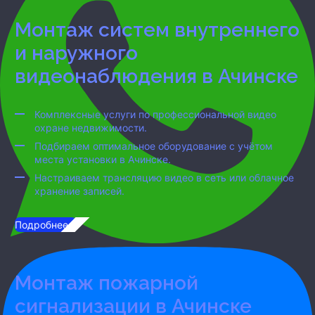
Монтаж систем внутреннего
и наружного
видеонаблюдения
в Ачинске
Комплексные услуги по профессиональной видео
охране недвижимости.
Подбираем оптимальное оборудование с учётом
места установки
в Ачинске
.
Настраиваем трансляцию видео в сеть или облачное
хранение записей.
Подробнее...
Монтаж пожарной
сигнализации
в Ачинске