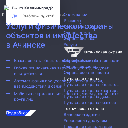
titan777.ru@mail.ru
Вы из
Калининград
?
Комплексные охранные услуги
О компании
Да
Выбрать другой
Решения
Услуги физической охраны
Охрана квартиры
Охрана дома
объектов и имущества
Охрана бизнеса
в Ачинске
Услуги
Физическая охрана
Охрана объектов
Безопасность объектов любой формы собственности
Охрана складов
Гибкая опциональная тарификация под бюджет
Охрана собственности
и потребности
Пультовая охрана
Автоматизация процессов диспетчеризации,
Пультовая охрана объектов
взаимодействия и связи
Пультовая охрана квартиры
Мобильное приложение с оповещением доверенного
Пультовая охрана дома
круга лиц
Пультовая охрана бизнеса
Техническая охрана
Подробнее...
Видеонаблюдение
Управление доступом
Пожарная сигнализация