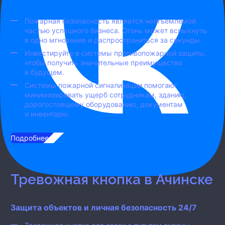
Пожарная безопасность является неотъемлемой
частью успешного бизнеса. Огонь может вспыхнуть
в одно мгновение и распространиться за секунды.
Инвестируйте в системы противопожарной защиты,
чтобы получить значительные преимущества
в будущем.
Системы пожарной сигнализации помогают
минимизировать ущерб сотрудникам, зданию,
дорогостоящему оборудованию, документам
и инвентарю.
Подробнее...
Тревожная кнопка
в Ачинске
Защита объектов и личная безопасность 24/7