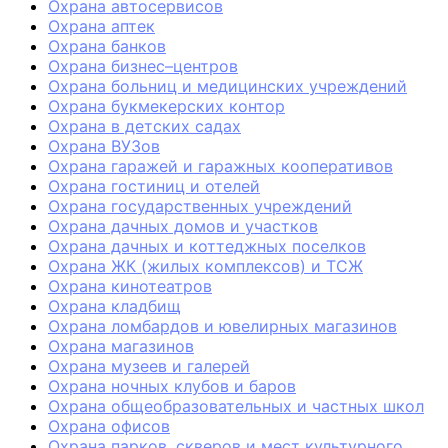
Охрана автосервисов
Охрана аптек
Охрана банков
Охрана бизнес–центров
Охрана больниц и медицинских учреждений
Охрана букмекерских контор
Охрана в детских садах
Охрана ВУЗов
Охрана гаражей и гаражных кооперативов
Охрана гостиниц и отелей
Охрана государственных учреждений
Охрана дачных домов и участков
Охрана дачных и коттеджных поселков
Охрана ЖК (жилых комплексов) и ТСЖ
Охрана кинотеатров
Охрана кладбищ
Охрана ломбардов и ювелирных магазинов
Охрана магазинов
Охрана музеев и галерей
Охрана ночных клубов и баров
Охрана общеобразовательных и частных школ
Охрана офисов
Охрана парков, скверов и мест культурного