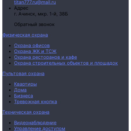
titan777.ru@mail.ru
Адрес
г. Ачинск,
мкр. 1-й, 38Б
Обратный звонок
Физическая охрана
Охрана офисов
Охрана ЖК и ТСЖ
Охрана ресторанов и кафе
Охрана строительных объектов и площадок
Пультовая охрана
Квартиры
Дома
Бизнеса
Тревожная кнопка
Техническая охрана
Видеонаблюдение
Управление доступом