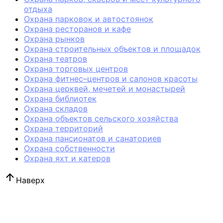
отдыха
Охрана парковок и автостоянок
Охрана ресторанов и кафе
Охрана рынков
Охрана строительных объектов и площадок
Охрана театров
Охрана торговых центров
Охрана фитнес–центров и салонов красоты
Охрана церквей, мечетей и монастырей
Охрана библиотек
Охрана складов
Охрана объектов сельского хозяйства
Охрана территорий
Охрана пансионатов и санаториев
Охрана собственности
Охрана яхт и катеров
Наверх