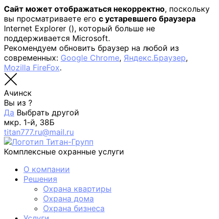
Сайт может отображаться некорректно
, поскольку
вы просматриваете его
с устаревшего браузера
Internet Explorer (
), который больше не
поддерживается Microsoft.
Рекомендуем обновить браузер на любой из
современных:
Google Chrome
,
Яндекс.Браузер
,
Mozilla FireFox
.
Ачинск
Вы из
?
Да
Выбрать другой
мкр. 1-й, 38Б
titan777.ru@mail.ru
Комплексные охранные услуги
О компании
Решения
Охрана квартиры
Охрана дома
Охрана бизнеса
Услуги