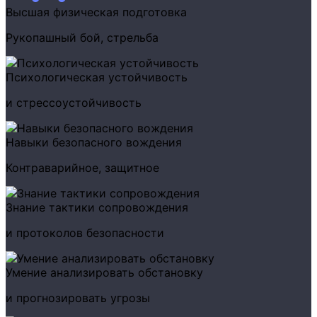
Высшая физическая подготовка
Рукопашный бой, стрельба
Психологическая устойчивость
и стрессоустойчивость
Навыки безопасного вождения
Контраварийное, защитное
Знание тактики сопровождения
и протоколов безопасности
Умение анализировать обстановку
и прогнозировать угрозы